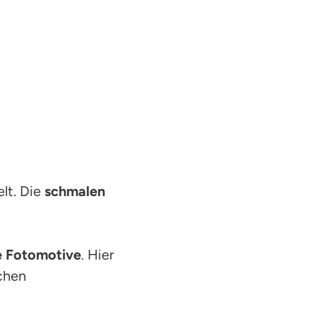
lt. Die
schmalen
e
Fotomotive
. Hier
chen