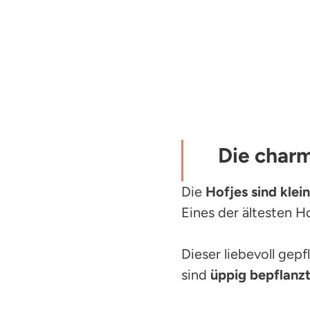
Die char
Die
Hofjes sind
klei
Eines der ältesten Ho
Dieser liebevoll gepf
sind
üppig bepflanz